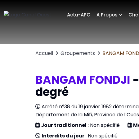
Actu-APC
A Propos
Chef
Accueil
Groupements
BANGAM FOND
BANGAM FONDJI
-
degré
Arrêté n°38 du 19 janvier 1982 détermin
Département de la Mifi, Province de l’Oues
Jour traditionnel
: Non spécifié
M
Interdits du jour
: Non spécifié