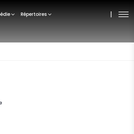
édie
Répertoires
e