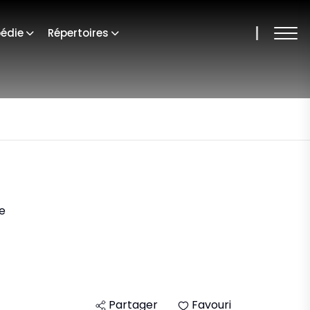
édie
Répertoires
e
Partager
Favouri