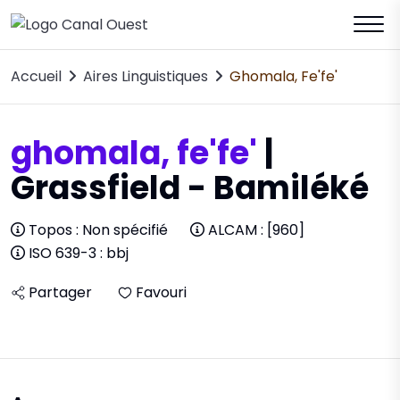
Accueil
Aires Linguistiques
Ghomala, Fe'fe'
ghomala, fe'fe'
|
Grassfield - Bamiléké
Topos : Non spécifié
ALCAM : [960]
ISO 639-3 : bbj
Partager
Favouri