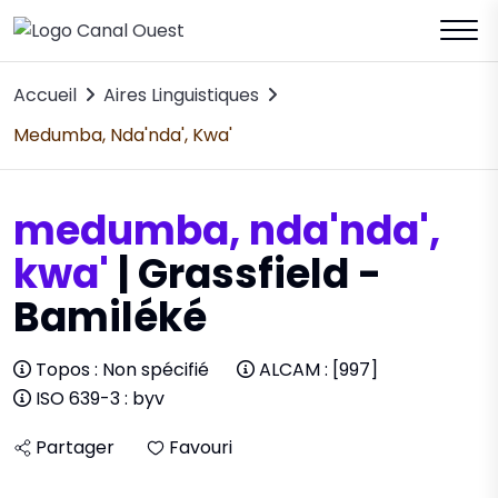
Accueil
Aires Linguistiques
Medumba, Nda'nda', Kwa'
medumba, nda'nda',
kwa'
| Grassfield -
Bamiléké
Topos : Non spécifié
ALCAM : [997]
ISO 639-3 : byv
Partager
Favouri